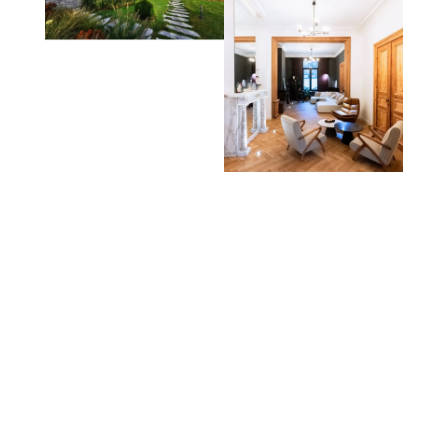
2017, l’agence compte de
nombreux projets à son actif.
Nous vous proposons des
constructions répondant aux
enjeux actuels : durables,
innovantes et respectueuses
de l’environnement.